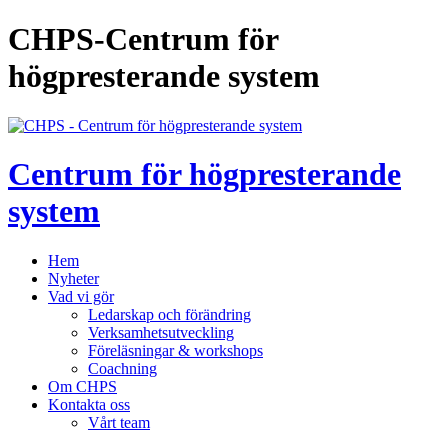
CHPS-Centrum för
högpresterande system
Centrum för högpresterande
system
Hem
Nyheter
Vad vi gör
Ledarskap och förändring
Verksamhetsutveckling
Föreläsningar & workshops
Coachning
Om CHPS
Kontakta oss
Vårt team