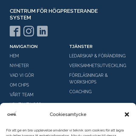
CENTRUM FÖR HÖGPRESTERANDE
SYSTEM
NAVIGATION
TJÄNSTER
HEM
LEDARSKAP & FÖRÄNDRING
NYHETER
VERKSAMHETSUTVECKLING
VAD VI GÖR
FÖRELÄSNINGAR &
WORKSHOPS
OM CHPS
COACHING
VÅRT TEAM
KONTAKTA OSS
Cookiesamtycke
KONTAKT
CHPS AB
För att ge en bra upplevelse använder vi teknik som cookies för att lagra
och/eller komma åt enhetsinformation. När du samtycker till dessa