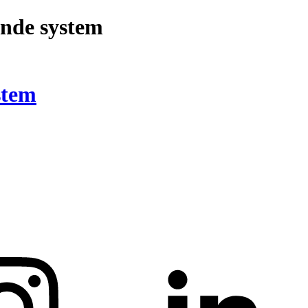
nde system
stem