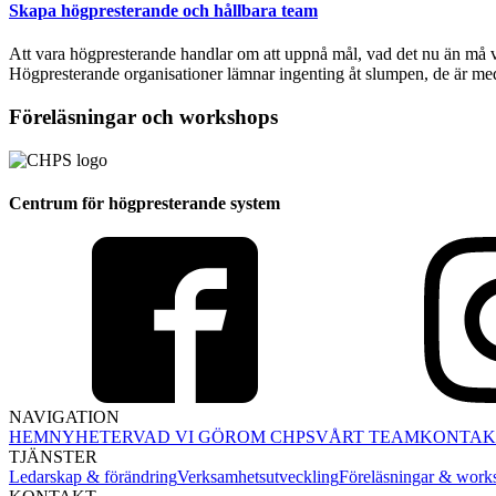
Skapa högpresterande och hållbara team
Att vara högpresterande handlar om att uppnå mål, vad det nu än må vara
Högpresterande organisationer lämnar ingenting åt slumpen, de är medv
Föreläsningar och workshops
Centrum för högpresterande system
NAVIGATION
HEM
NYHETER
VAD VI GÖR
OM CHPS
VÅRT TEAM
KONTAK
TJÄNSTER
Ledarskap & förändring
Verksamhetsutveckling
Föreläsningar & work