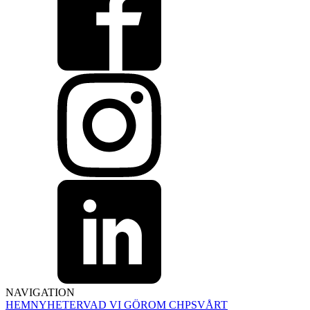
NAVIGATION
HEM
NYHETER
VAD VI GÖR
OM CHPS
VÅRT