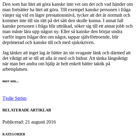
Den som har litet att göra kanske inte vet om det och vad händer om
man fortsätter ha litet att göra. Till exempel kanske personen i fråga
vänjer sig vid en lägre prestationsnivå, tycker att det är normalt och
kommer inte till sin rätt på det sätt den skulle kunna. I annat fall
kanske personen i fråga blir uttråkad, söker sig till ett annat jobb och
man måste lära upp någon ny. Eller så kanske den börjar undra
varför ingen frågar den om något, tappar självförtroende, blir
deprimerad och kanske till och med sjukskriven.
Jag tänker att inget lag är bättre än sin svagaste länk och därmed att
det viktigt att se till att alla är med och bidrar. Att tänka långsiktigt
när man ber andra om hjälp är helt enkelt bättre taktik på
arbetsplatsen.
mer om...
Tjolle Ström
RELATERADE ARTIKLAR
Publicerad:
21 augusti 2016
KATEGORIER