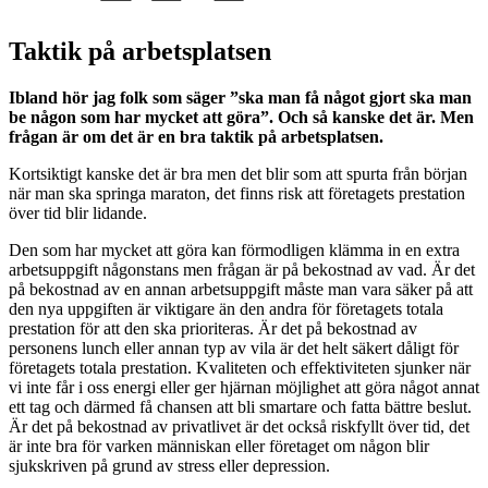
Taktik på arbetsplatsen
Ibland hör jag folk som säger ”ska man få något gjort ska man
be någon som har mycket att göra”. Och så kanske det är. Men
frågan är om det är en bra taktik på arbetsplatsen.
Kortsiktigt kanske det är bra men det blir som att spurta från början
när man ska springa maraton, det finns risk att företagets prestation
över tid blir lidande.
Den som har mycket att göra kan förmodligen klämma in en extra
arbetsuppgift någonstans men frågan är på bekostnad av vad. Är det
på bekostnad av en annan arbetsuppgift måste man vara säker på att
den nya uppgiften är viktigare än den andra för företagets totala
prestation för att den ska prioriteras. Är det på bekostnad av
personens lunch eller annan typ av vila är det helt säkert dåligt för
företagets totala prestation. Kvaliteten och effektiviteten sjunker när
vi inte får i oss energi eller ger hjärnan möjlighet att göra något annat
ett tag och därmed få chansen att bli smartare och fatta bättre beslut.
Är det på bekostnad av privatlivet är det också riskfyllt över tid, det
är inte bra för varken människan eller företaget om någon blir
sjukskriven på grund av stress eller depression.