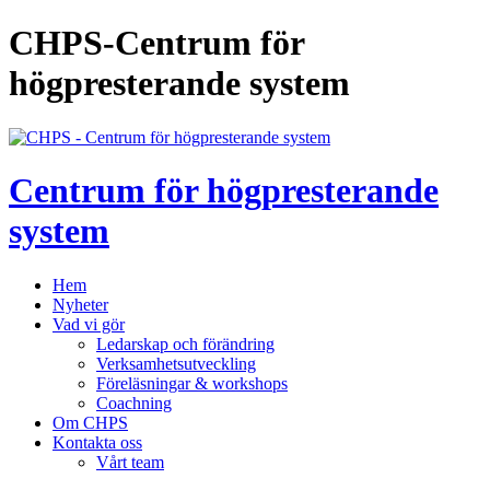
CHPS-Centrum för
högpresterande system
Centrum för högpresterande
system
Hem
Nyheter
Vad vi gör
Ledarskap och förändring
Verksamhetsutveckling
Föreläsningar & workshops
Coachning
Om CHPS
Kontakta oss
Vårt team