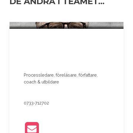
DE ANDRA I TEAMET...
TJOLLE STRÖM
Processledare, föreläsare, författare,
coach & utbildare
0733-712702