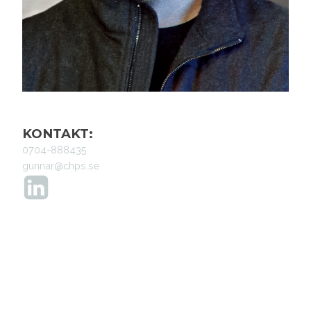
KONTAKT:
0704-888435
gunnar@chps.se