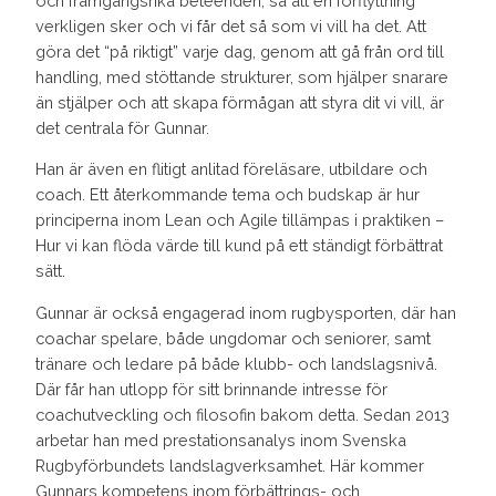
och framgångsrika beteenden, så att en förflyttning
verkligen sker och vi får det så som vi vill ha det. Att
göra det “på riktigt” varje dag, genom att gå från ord till
handling, med stöttande strukturer, som hjälper snarare
än stjälper och att skapa förmågan att styra dit vi vill, är
det centrala för Gunnar.
Han är även en flitigt anlitad föreläsare, utbildare och
coach. Ett återkommande tema och budskap är hur
principerna inom Lean och Agile tillämpas i praktiken –
Hur vi kan flöda värde till kund på ett ständigt förbättrat
sätt.
Gunnar är också engagerad inom rugbysporten, där han
coachar spelare, både ungdomar och seniorer, samt
tränare och ledare på både klubb- och landslagsnivå.
Där får han utlopp för sitt brinnande intresse för
coachutveckling och filosofin bakom detta. Sedan 2013
arbetar han med prestationsanalys inom Svenska
Rugbyförbundets landslagverksamhet. Här kommer
Gunnars kompetens inom förbättrings- och