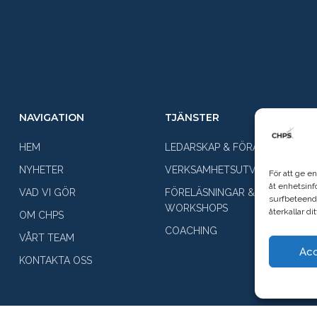
NAVIGATION
TJÄNSTER
HEM
LEDARSKAP & FÖRÄNDRING
NYHETER
VERKSAMHETSUTVECKLING
För att ge e
åt enhetsinf
VAD VI GÖR
FÖRELÄSNINGAR &
surfbeteend
WORKSHOPS
återkallar d
OM CHPS
COACHING
VÅRT TEAM
Ac
KONTAKTA OSS