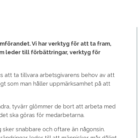
örandet. Vi har verktyg för att ta fram,
eder till förbättringar, verktyg för
 att ta tillvara arbetsgivarens behov av att
digt som man håller uppmärksamhet på att
ndra, tyvärr glömmer de bort att arbeta med
r det ska göras för medarbetarna.
g sker snabbare och oftare än någonsin.
ndringar leder till att människor mår dåligt