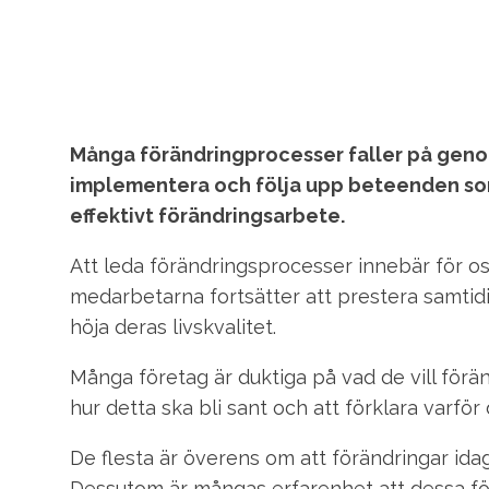
Många förändringprocesser faller på genomf
implementera och följa upp beteenden som l
effektivt förändringsarbete.
Att leda förändringsprocesser innebär för oss
medarbetarna fortsätter att prestera samti
höja deras livskvalitet.
Många företag är duktiga på vad de vill förä
hur detta ska bli sant och att förklara varfö
De flesta är överens om att förändringar ida
Dessutom är mångas erfarenhet att dessa förä