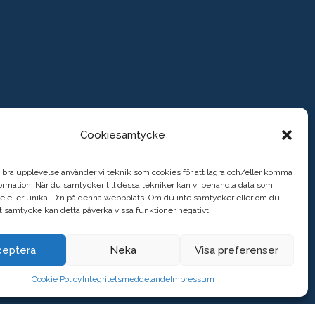
KONTAKT
Cookiesamtycke
CHPS AB
HAGENVÄGEN 36
n bra upplevelse använder vi teknik som cookies för att lagra och/eller komma
77190 LUDVIKA
ormation. När du samtycker till dessa tekniker kan vi behandla data som
e eller unika ID:n på denna webbplats. Om du inte samtycker eller om du
+46 733 712 702
itt samtycke kan detta påverka vissa funktioner negativt.
INFO@CHPS.SE
ceptera
Neka
Visa preferenser
Cookie Policy
Integritetsmeddelande
Impressum